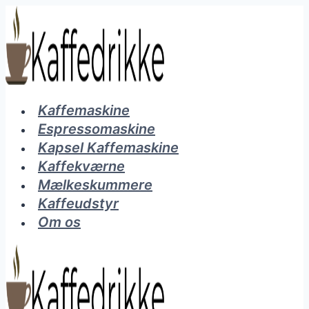
Fortsæt
til
indhold
Kaffemaskine
Espressomaskine
Kapsel Kaffemaskine
Kaffekværne
Mælkeskummere
Kaffeudstyr
Om os