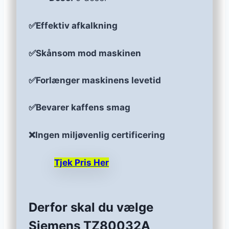
✅Effektiv afkalkning
✅Skånsom mod maskinen
✅Forlænger maskinens levetid
✅Bevarer kaffens smag
❌Ingen miljøvenlig certificering
Tjek Pris Her
Derfor skal du vælge
Siemens TZ80032A