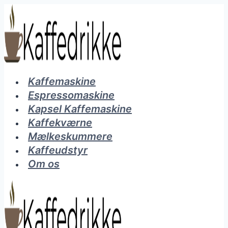
Fortsæt
til
indhold
Kaffemaskine
Espressomaskine
Kapsel Kaffemaskine
Kaffekværne
Mælkeskummere
Kaffeudstyr
Om os