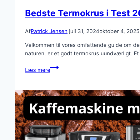
Bedste Termokrus i Test 2
Af
Patrick Jensen
juli 31, 2024
oktober 4, 2025
Velkommen til vores omfattende guide om de be
naturen, er et godt termokrus uundværligt. Et
Bedste
Læs mere
Termokrus
i
Test
2025
–
Se
vores
bud