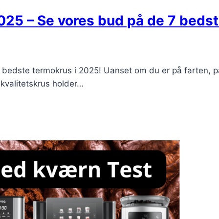
025 – Se vores bud på de 7 bed
dste termokrus i 2025! Uanset om du er på farten, på ve
 kvalitetskrus holder…