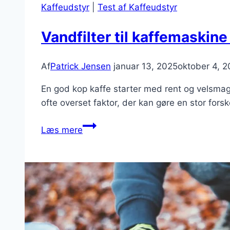
Kaffeudstyr
|
Test af Kaffeudstyr
Vandfilter til kaffemaskin
Af
Patrick Jensen
januar 13, 2025
oktober 4, 
En god kop kaffe starter med rent og velsma
ofte overset faktor, der kan gøre en stor forske
Vandfilter
Læs mere
til
kaffemaskine
Test
2025
–
Se
de