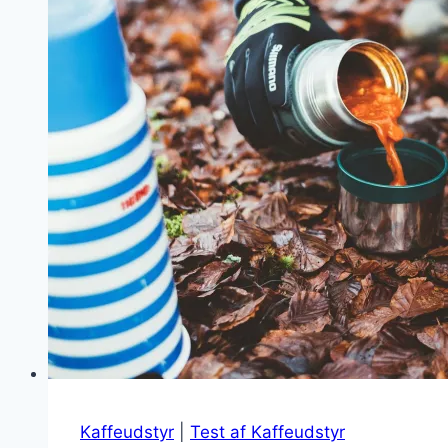
bedste
Vandfiltere
Kaffeudstyr
|
Test af Kaffeudstyr