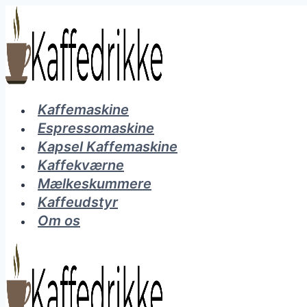
Fortsæt
til
indhold
Kaffemaskine
Espressomaskine
Kapsel Kaffemaskine
Kaffekværne
Mælkeskummere
Kaffeudstyr
Om os