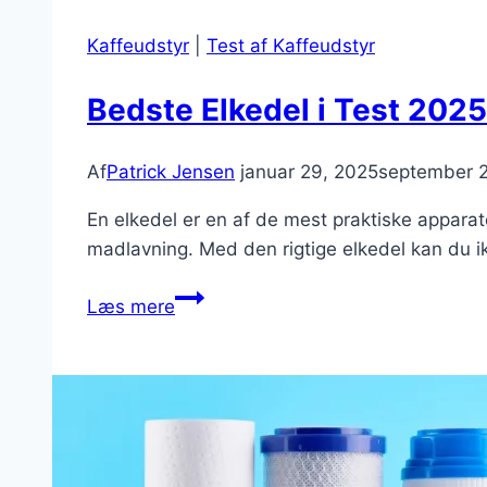
Kaffeudstyr
|
Test af Kaffeudstyr
Bedste Elkedel i Test 2025
Af
Patrick Jensen
januar 29, 2025
september 2
En elkedel er en af de mest praktiske apparate
madlavning. Med den rigtige elkedel kan du i
Bedste
Læs mere
Elkedel
i
Test
2025
–
Se