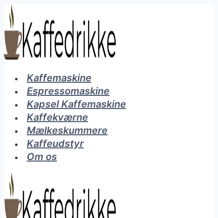
Fortsæt
til
indhold
Kaffemaskine
Espressomaskine
Kapsel Kaffemaskine
Kaffekværne
Mælkeskummere
Kaffeudstyr
Om os