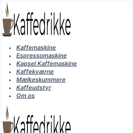
Fortsæt
til
indhold
Kaffemaskine
Espressomaskine
Kapsel Kaffemaskine
Kaffekværne
Mælkeskummere
Kaffeudstyr
Om os