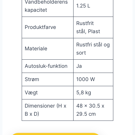
Vandbeholderens
1.25 L
kapacitet
Rustfrit
Produktfarve
stål, Plast
Rustfri stål og
Materiale
sort
Autosluk-funktion
Ja
Strøm
1000 W
Vægt
5,8 kg
Dimensioner (H x
48 x 30.5 x
B x D)
29.5 cm