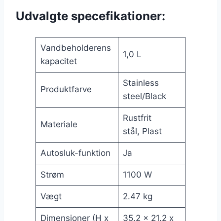
Udvalgte specefikationer:
Vandbeholderens
1,0 L
kapacitet
Stainless
Produktfarve
steel/Black
Rustfrit
Materiale
stål, Plast
Autosluk-funktion
Ja
Strøm
1100 W
Vægt
2.47 kg
Dimensioner (H x
35.2 x 21.2 x