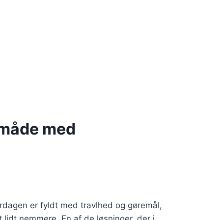
m måde med
erdagen er fyldt med travlhed og gøremål,
 lidt nemmere. En af de løsninger, der i