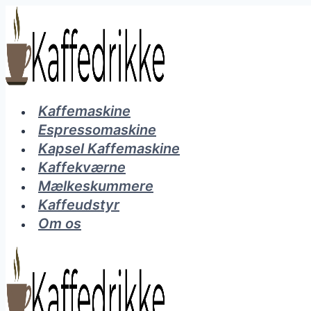
Fortsæt
til
indhold
Kaffemaskine
Espressomaskine
Kapsel Kaffemaskine
Kaffekværne
Mælkeskummere
Kaffeudstyr
Om os