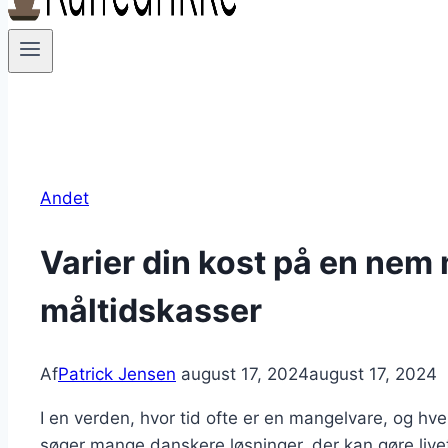
Andet
Varier din kost på en ne
måltidskasser
Af
Patrick Jensen
august 17, 2024
august 17, 2024
I en verden, hvor tid ofte er en mangelvare, og hv
søger mange danskere løsninger, der kan gøre livet